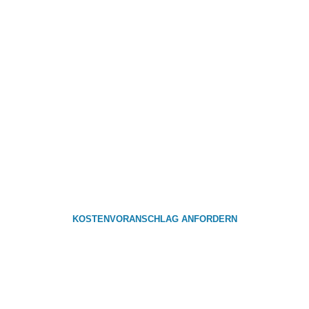
Kostenvoranschlag
Setzen Sie auf erstklassigen Zahnersatz und
perfekte Versorgung durch Rainer Dental.
Fordern Sie noch heute Ihren unverbindlichen
Kostenvoranschlag an.
KOSTENVORANSCHLAG ANFORDERN