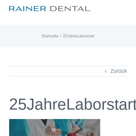
Zum
Inhalt
springen
Startseite
25JahreLaborstart
Zurück
25JahreLaborstar