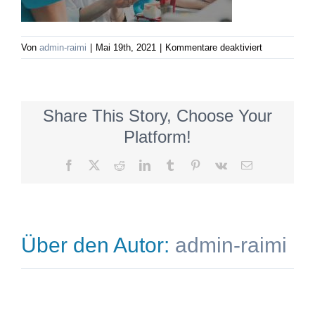
für
Von
admin-raimi
|
Mai 19th, 2021
|
Kommentare deaktiviert
25JahreLabor
Share This Story, Choose Your
Platform!
Facebook
X
Reddit
LinkedIn
Tumblr
Pinterest
Vk
E-
Mail
Über den Autor:
admin-raimi